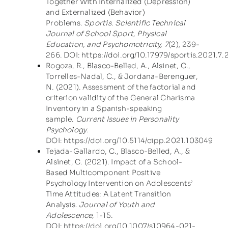
Together With Internalized (Depression)
and Externalized (Behavior)
Problems.
Sportis. Scientific Technical
Journal of School Sport, Physical
Education, and Psychomotricity, 7
(2)
,
239-
266. DOI:
https://doi.org/10.17979/sportis.2021.7.
Rogoza, R., Blasco-Belled, A., Alsinet, C.,
Torrelles-Nadal, C., & Jordana-Berenguer,
N. (2021). Assessment of the factorial and
criterion validity of the General Charisma
Inventory in a Spanish-speaking
sample.
Current Issues in Personality
Psychology
.
DOI:
https://doi.org/10.5114/cipp.2021.103049
Tejada-Gallardo, C., Blasco-Belled, A., &
Alsinet, C. (2021). Impact of a School-
Based Multicomponent Positive
Psychology Intervention on Adolescents’
Time Attitudes: A Latent Transition
Analysis.
Journal of Youth and
Adolescence
, 1-15.
DOI:
https://doi.org/10.1007/s10964-021-