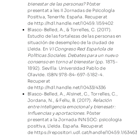
bienestar de las personas?
Pòster
presentat a les II Jornadas de Psicología
Positiva, Tenerife. España. Recuperat
de
http://hdl.handle.net/10459.1/59402
Blasco-Belled, A., & Torrelles, C. (2017).
Estudio de las fortalezas de las personas en
situación de desempleo de la ciudad de
Lleida. En
VI Congreso Red Española de
Políticas Sociales. Debates para un nuevo
consenso en torno al bienestar
(pp. 1875-
1892). Sevilla: Universidad Pablo de
Olavide. ISBN 978-84-697-5182-4.
Recuperat
de
http://hdl.handle.net/10433/4336
Blasco-Belled, A., Alsinet, C., Torrelles, C.,
Jordana, N., & Feliu, B. (2017).
Relación
entre inteligencia emocional y bienesatr:
influencias y aportaciones
. Pòster
presentat a la Jornada INNSOC: psicologia
positiva, Lleida. España. Recuperat
de
https://repositori.udl.cat/handle/10459.1/63463