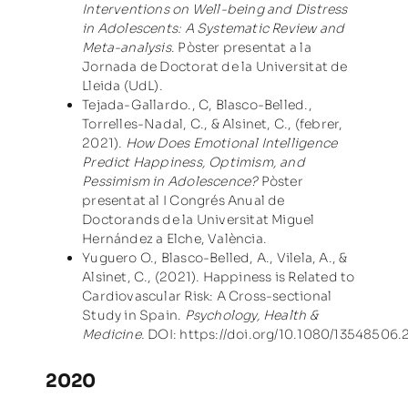
Interventions on Well-being and Distress
in Adolescents: A Systematic Review and
Meta-analysis
. Pòster presentat a la
Jornada de Doctorat de la Universitat de
Lleida (UdL).
Tejada-Gallardo., C, Blasco-Belled.,
Torrelles-Nadal, C., & Alsinet, C., (febrer,
2021).
How Does Emotional Intelligence
Predict Happiness, Optimism, and
Pessimism in Adolescence?
Pòster
presentat al I Congrés Anual de
Doctorands de la Universitat Miguel
Hernández a Elche, València.
Yuguero O., Blasco-Belled, A., Vilela, A., &
Alsinet, C., (2021). Happiness is Related to
Cardiovascular Risk: A Cross-sectional
Study in Spain.
Psychology, Health &
Medicine.
DOI:
https://doi.org/10.1080/13548506.
2020