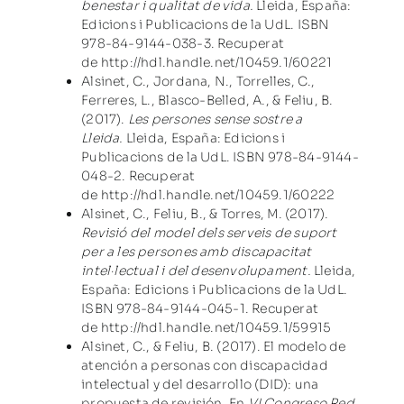
benestar i qualitat de vida.
Lleida, España:
Edicions i Publicacions de la UdL. ISBN
978-84-9144-038-3. Recuperat
de
http://hdl.handle.net/10459.1/60221
Alsinet, C., Jordana, N., Torrelles, C.,
Ferreres, L., Blasco-Belled, A., & Feliu, B.
(2017).
Les persones sense sostre a
Lleida.
Lleida, España: Edicions i
Publicacions de la UdL. ISBN 978-84-9144-
048-2. Recuperat
de
http://hdl.handle.net/10459.1/60222
Alsinet, C., Feliu, B., & Torres, M. (2017).
Revisió del model dels serveis de suport
per a les persones amb discapacitat
intel·lectual i del desenvolupament.
Lleida,
España: Edicions i Publicacions de la UdL.
ISBN 978-84-9144-045-1. Recuperat
de
http://hdl.handle.net/10459.1/59915
Alsinet, C., & Feliu, B. (2017). El modelo de
atención a personas con discapacidad
intelectual y del desarrollo (DID): una
propuesta de revisión. En
VI Congreso Red