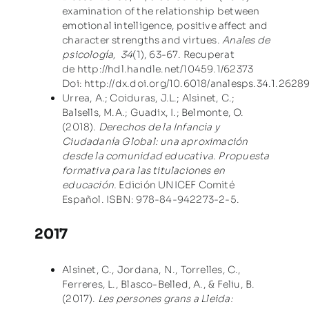
examination of the relationship between
emotional intelligence, positive affect and
character strengths and virtues.
Anales de
psicología,
34
(1), 63-67. Recuperat
de
http://hdl.handle.net/10459.1/62373
Doi:
http://dx.doi.org/10.6018/analesps.34.1.2628
Urrea, A.; Coiduras, J.L.; Alsinet, C.;
Balsells, M.A.; Guadix, I.; Belmonte, O.
(2018).
Derechos de la Infancia y
Ciudadanía Global: una aproximación
desde la comunidad educativa
.
Propuesta
formativa para las titulaciones en
educación.
Edición UNICEF Comité
Español. ISBN: 978-84-942273-2-5.
2017
Alsinet, C., Jordana, N., Torrelles, C.,
Ferreres, L., Blasco-Belled, A., & Feliu, B.
(2017).
Les persones grans a Lleida: