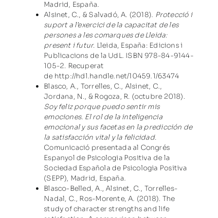
Madrid, España.
Alsinet, C., & Salvadó, A. (2018).
Protecció i
suport a l’exercici de la capacitat de les
persones a les comarques de Lleida:
present i futur.
Lleida, España: Edicions i
Publicacions de la UdL. ISBN 978-84-9144-
105-2. Recuperat
de
http://hdl.handle.net/10459.1/63474
Blasco, A., Torrelles, C., Alsinet, C.,
Jordana, N., & Rogoza, R. (octubre 2018).
Soy feliz porque puedo sentir mis
emociones. El rol de la inteligencia
emocional y sus facetas en la predicción de
la satisfacción vital y la felicidad
.
Comunicació presentada al Congrés
Espanyol de Psicologia Positiva de la
Sociedad Española de Psicologia Positiva
(SEPP), Madrid, España.
Blasco-Belled, A., Alsinet, C., Torrelles-
Nadal, C., Ros-Morente, A. (2018). The
study of character strengths and life