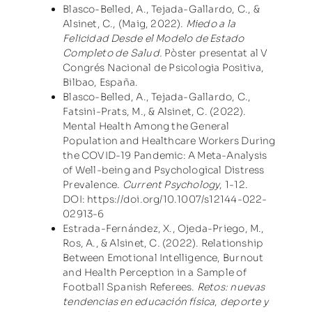
Blasco-Belled, A., Tejada-Gallardo, C., &
Alsinet, C., (Maig, 2022).
Miedo a la
Felicidad Desde el Modelo de Estado
Completo de Salud.
Pòster presentat al V
Congrés Nacional de Psicologia Positiva,
Bilbao, España.
Blasco-Belled, A., Tejada-Gallardo, C.,
Fatsini-Prats, M., & Alsinet, C. (2022).
Mental Health Among the General
Population and Healthcare Workers During
the COVID-19 Pandemic: A Meta-Analysis
of Well-being and Psychological Distress
Prevalence.
Current Psychology
, 1-12.
DOI:
https://doi.org/10.1007/s12144-022-
02913-6
Estrada-Fernández, X., Ojeda-Priego, M.,
Ros, A., & Alsinet, C. (2022). Relationship
Between Emotional Intelligence, Burnout
and Health Perception in a Sample of
Football Spanish Referees.
Retos: nuevas
tendencias en educación física
,
deporte y