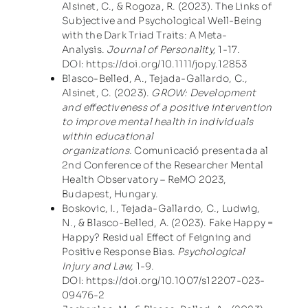
Alsinet, C., & Rogoza, R. (2023). The Links of
Subjective and Psychological Well-Being
with the Dark Triad Traits: A Meta-
Analysis.
Journal of Personality,
1-17.
DOI:
https://doi.org/10.1111/jopy.12853
Blasco-Belled, A., Tejada-Gallardo, C.,
Alsinet, C. (2023).
GROW: Development
and effectiveness of a positive intervention
to improve mental health in individuals
within educational
organizations.
Comunicació presentada al
2nd Conference of the Researcher Mental
Health Observatory – ReMO 2023,
Budapest, Hungary.
Boskovic, I., Tejada-Gallardo, C., Ludwig,
N., & Blasco-Belled, A. (2023). Fake Happy =
Happy? Residual Effect of Feigning and
Positive Response Bias.
Psychological
Injury and Law,
1-9.
DOI:
https://doi.org/10.1007/s12207-023-
09476-2