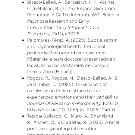
Blasco‐Belled, A., Sarasjärvi, K. K., Alsinet,
C., & Nelson, B. (2025). Beyond Symptom
Reduction: A Call to Integrate Well‐Being in
Psychosis Research and Early
Intervention.
Early Intervention in
Psychiatry
,
19
(11), e70115
Palomares-Pérez, A. (2025). Subtle sexism
and psychological health: The role of
protective factors and empowerment.
Póster de la tesis doctoral presentado en
las XI Jornadas Doctorales de Campus
Iberus, Jaca (España)
Rogoza, R., Rogoza, M., Blasco-Belled, A., &
Jastrzębski, J. (2025). Three facets of
narcissism in their relations to the
experienced emotions and their variability.
Journal Of Research In Personality,
104610.
https://doi.org/10.1016/j.jrp.2025.104610
Tejada‑Gallardo, C., Muro, A., Shankland,
R., Alsinet, C., & Cladellas, R. (2025). A brief
positive psychology intervention