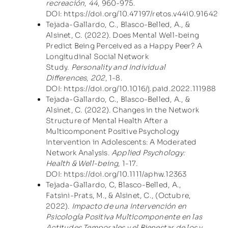
recreación
,
44
, 960-975.
DOI:
https://doi.org/
10.47197/retos.v44i0.91642
Tejada-Gallardo, C., Blasco-Belled, A., &
Alsinet, C. (2022). Does Mental Well-being
Predict Being Perceived as a Happy Peer? A
Longitudinal Social Network
Study.
Personality and Individual
Differences
,
202
, 1-8.
DOI:
https://doi.org/
10.1016/j.paid.2022.111988
Tejada-Gallardo, C., Blasco-Belled, A., &
Alsinet, C. (2022). Changes in the Network
Structure of Mental Health After a
Multicomponent Positive Psychology
Intervention in Adolescents: A Moderated
Network Analysis.
Applied Psychology:
Health & Well-being
, 1-17.
DOI:
https://doi.org/10.1111/aphw.12363
Tejada-Gallardo, C, Blasco-Belled, A.,
Fatsini-Prats, M., & Alsinet, C., (Octubre,
2022).
Impacto de una Intervención en
Psicología Positiva Multicomponente en las
Actitudes Temporales y el Bienestar de los y