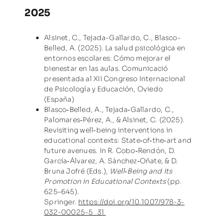
2025
Alsinet, C., Tejada-Gallardo, C., Blasco-
Belled, A. (2025). La salud psicológica en
entornos escolares: Cómo mejorar el
bienestar en las aulas. Comunicació
presentada al XII Congreso Internacional
de Psicología y Educación, Oviedo
(España)
Blasco‑Belled, A., Tejada‑Gallardo, C.,
Palomares‑Pérez, A., & Alsinet, C. (2025).
Revisiting well‑being interventions in
educational contexts: State‑of‑the‑art and
future avenues. In R. Cobo‑Rendón, D.
García‑Álvarez, A. Sánchez‑Oñate, & D.
Bruna Jofré (Eds.),
Well‑Being and its
Promotion in Educational Contexts
(pp.
625–645).
Springer.
https://doi.org/10.1007/978-3-
032-00025-5_31