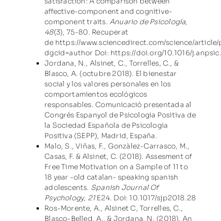
satisfaction: A comparison between
affective-component and cognitive-
component traits.
Anuario de Psicología,
48
(3), 75-80. Recuperat
de
https://www.sciencedirect.com/science/articl
dgcid=author
Doi:
https://doi.org/10.1016/j.anpsi
Jordana, N., Alsinet, C., Torrelles, C., &
Blasco, A. (octubre 2018). El bienestar
social y los valores personales en los
comportamientos ecológicos
responsables. Comunicació presentada al
Congrés Espanyol de Psicologia Positiva de
la Sociedad Española de Psicologia
Positiva (SEPP), Madrid, España.
Malo, S., Viñas, F., Gonzàlez-Carrasco, M.,
Casas, F. & Alsinet, C. (2018). Assesment of
Free Time Motivation on a Sample of 11 to
18 year -old catalan- speaking spanish
adolescents.
Spanish Journal Of
Psychology
,
21
E24. Doi:
10.1017/sjp2018.28
Ros-Morente, A., Alsinet C, Torrelles, C.,
Blasco-Belled, A., & Jordana, N. (2018). An