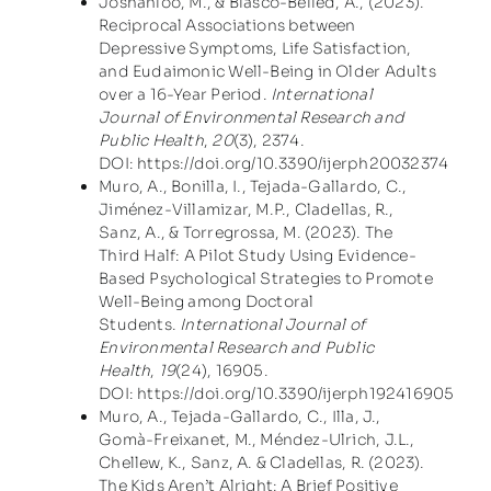
Joshanloo, M., & Blasco-Belled, A., (2023).
Reciprocal Associations between
Depressive Symptoms, Life Satisfaction,
and Eudaimonic Well-Being in Older Adults
over a 16-Year Period.
International
Journal of Environmental Research and
Public Health
,
20
(3), 2374.
DOI:
https://doi.org/10.3390/ijerph20032374
Muro, A., Bonilla, I., Tejada-Gallardo, C.,
Jiménez-Villamizar, M.P., Cladellas, R.,
Sanz, A., & Torregrossa, M. (2023). The
Third Half: A Pilot Study Using Evidence-
Based Psychological Strategies to Promote
Well-Being among Doctoral
Students.
International Journal of
Environmental Research and Public
Health
,
19
(24), 16905.
DOI:
https://doi.org/10.3390/ijerph192416905
Muro, A., Tejada-Gallardo, C., Illa, J.,
Gomà-Freixanet, M., Méndez-Ulrich, J.L.,
Chellew, K., Sanz, A. & Cladellas, R. (2023).
The Kids Aren’t Alright: A Brief Positive