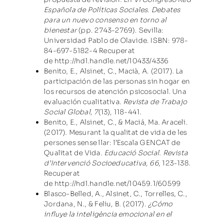
Española de Políticas Sociales. Debates
para un nuevo consenso en torno al
bienestar
(pp. 2743-2769). Sevilla:
Universidad Pablo de Olavide. ISBN: 978-
84-697-5182-4 Recuperat
de
http://hdl.handle.net/10433/4336
Benito, E., Alsinet, C., Macià, A. (2017). La
participación de las personas sin hogar en
los recursos de atención psicosocial. Una
evaluación cualitativa.
Revista de Trabajo
Social Global, 7
(13), 118-441.
Benito, E., Alsinet, C., & Maciá, Ma. Araceli.
(2017). Mesurant la qualitat de vida de les
persones sense llar: l’Escala GENCAT de
Qualitat de Vida.
Educació Social. Revista
d’Intervenció Socioeducativa, 66
, 123-138.
Recuperat
de
http://hdl.handle.net/10459.1/60599
Blasco-Belled, A., Alsinet, C., Torrelles, C.,
Jordana, N., & Feliu, B. (2017).
¿Cómo
influye la inteligència emocional en el