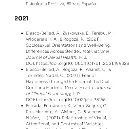
Psicologia Positiva, Bilbao, España.
2021
Blasco-Belled, A., Zyskowska, E., Terebu, M.,
Wlodarska, K.A., & Rogoza, R., (2021).
Sociosexual Orientations and Well-Being:
Differences Across Gender.
International
Journal of Sexual Health,
1-13.
DOI:
https://doi.org/10.1080/19317611.2021.19982
Blasco-Belled, A., Rogoza, R., Alsinet, C., &
Torrelles-Nadal, C., (2021). Fear of
Happiness Through the Prism of the Dual
Continua Model of Mental Health.
Journal
of Clinical Psychology,
1-17.
DOI:
https://doi.org/10.1002/jclp.23165
Estrada-Fernández, X., Viera-Segura, G.,
Ros-Morente, A., Alsinet, C., & Vicens-
Núñez, L., (2021). Relationship of Visual,
Attentional, and Contextual Variables