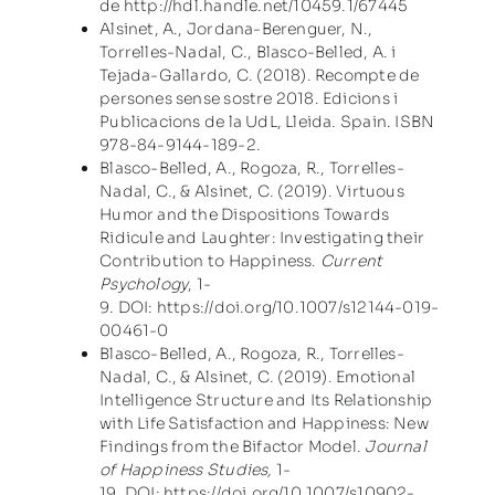
de
http://hdl.handle.net/10459.1/67445
Alsinet, A., Jordana-Berenguer, N.,
Torrelles-Nadal, C., Blasco-Belled, A. i
Tejada-Gallardo, C. (2018). Recompte de
persones sense sostre 2018. Edicions i
Publicacions de la UdL, Lleida. Spain. ISBN
978-84-9144-189-2.
Blasco-Belled, A., Rogoza, R., Torrelles-
Nadal, C., & Alsinet, C. (2019). Virtuous
Humor and the Dispositions Towards
Ridicule and Laughter: Investigating their
Contribution to Happiness.
Current
Psychology
, 1-
9. DOI:
https://doi.org/10.1007/s12144-019-
00461-0
Blasco-Belled, A., Rogoza, R., Torrelles-
Nadal, C., & Alsinet, C. (2019). Emotional
Intelligence Structure and Its Relationship
with Life Satisfaction and Happiness: New
Findings from the Bifactor Model.
Journal
of Happiness Studies,
1-
19. DOI:
https://doi.org/10.1007/s10902-