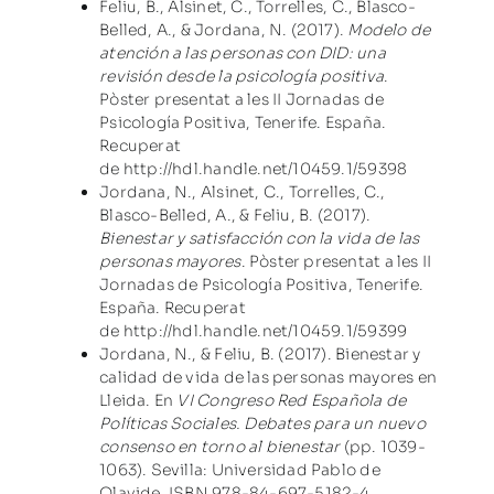
Feliu, B., Alsinet, C., Torrelles, C., Blasco-
Belled, A., & Jordana, N. (2017).
Modelo de
atención a las personas con DID: una
revisión desde la psicología positiva
.
Pòster presentat a les II Jornadas de
Psicología Positiva, Tenerife. España.
Recuperat
de
http://hdl.handle.net/10459.1/59398
Jordana, N., Alsinet, C., Torrelles, C.,
Blasco-Belled, A., & Feliu, B. (2017).
Bienestar y satisfacción con la vida de las
personas mayores
. Pòster presentat a les II
Jornadas de Psicología Positiva, Tenerife.
España. Recuperat
de
http://hdl.handle.net/10459.1/59399
Jordana, N., & Feliu, B. (2017). Bienestar y
calidad de vida de las personas mayores en
Lleida. En
VI Congreso Red Española de
Políticas Sociales. Debates para un nuevo
consenso en torno al bienestar
(pp. 1039-
1063). Sevilla: Universidad Pablo de
Olavide. ISBN 978-84-697-5182-4.