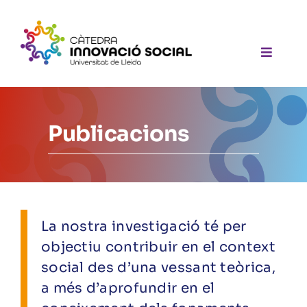
Skip
to
content
Toggle
Navigat
Qui som
Publicacions
Projectes
Formacions
Transferència
La nostra investigació té per
Publicacions
objectiu contribuir en el context
social des d’una vessant teòrica,
Contacte
a més d’aprofundir en el